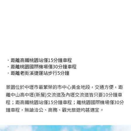
．距離高鐵桃園站僅15分鐘車程
．距離桃園國際機場僅30分鐘車程
．距離老街溪捷運站步行5分鐘
景園位於中壢市最繁榮的市中心黃金地段，交通方便，距
離中山高中壢(新屋)交流道及內壢交流道皆只要10分鐘車
程；距高鐵桃園站僅15分鐘車程；離桃園國際機場僅30分
鐘車程，無論洽公、商務、觀光旅遊均甚適宜。