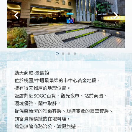
勤天商旅-景園館
位於桃園/中壢最繁榮的市中心黃金地段，
擁有得天獨厚的地理位置。
飯店鄰近SOGO百貨、觀光夜市、站前商圈…
環境優雅，鬧中取靜。
從溫馨簡潔的雅緻客房、舒適寬敞的豪華套房、
到富貴廳精緻的在地料理，
讓您無論商務洽公、渡假旅遊，