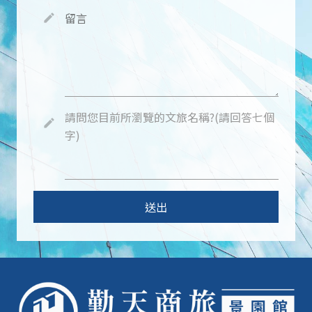
留言
create
請問您目前所瀏覽的文旅名稱?(請回答七個
create
字)