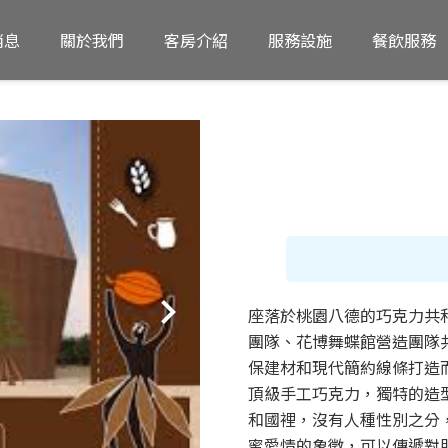
消息
關於我們
客房介紹
服務設施
餐飲服務
座落於桃園八德的巧克力共
團隊、花博舞蝶館營造團隊
保建材和現代簡約線條打造
頂級手工巧克力，獨特的造
和國裡，沒有人種性別之分
蜜愛情的象徵，可以傳遞對