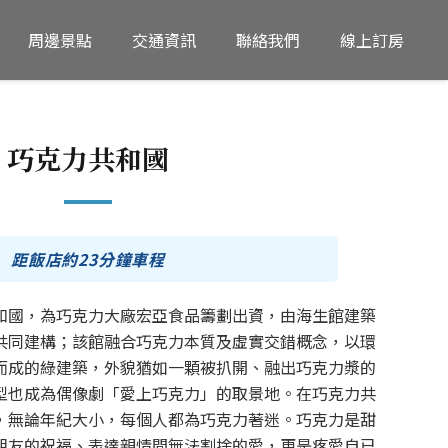
周邊景點
交通資訊
聯絡我們
線上訂房
巧克力共和國
距飯店約23分鐘車程
和國，為巧克力大廠宏亞食品籌劃出資，由海生館建築
共同建構；該館融合巧克力本質及虛實交錯概念，以環
而成的綠建築，外貌猶如一顆被扒開、融出巧克力漿的
型也成為偶像劇「愛上巧克力」的取景地。在巧克力共
，無論年紀大小，每個人都為巧克力著迷。巧克力是甜
朋友的祝福、表達親情間無法割捨的愛，更是疼愛自已